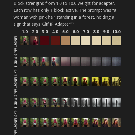
Block strengths from 1.0 to 10.0 weight for adapter.
Each row has only 1 block active. The prompt was “a
woman with pink hair standing in a forest, holding a
sign that says ‘Glif IP Adapter'””
1.0
2.0
3.0
4.0
5.0
6.0
7.0
8.0
9.0
10.0
MMDiT idx 0
MMDiT idx 1
MMDiT idx 2
MMDiT idx 3
MMDiT idx 4